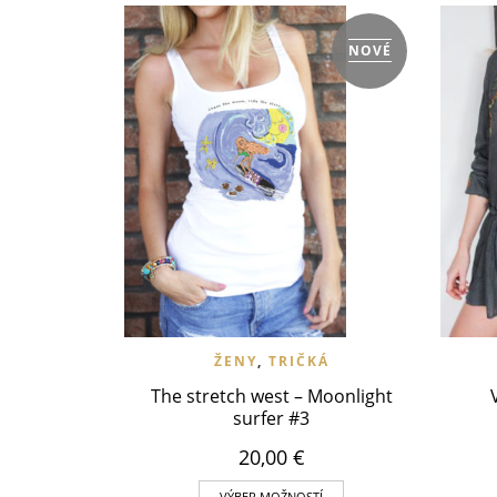
NOVÉ
VLOŽIŤ DO WISHLIST
RÝCHLY NÁHĽAD
VLOŽ
ŽENY
,
TRIČKÁ
The stretch west – Moonlight
surfer #3
20,00
€
VÝBER MOŽNOSTÍ