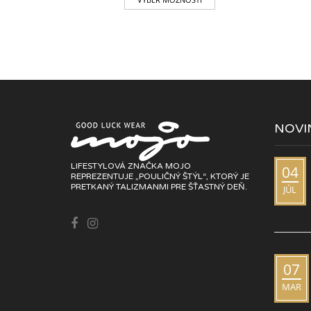
NOVI
LIFESTYLOVÁ ZNAČKA MOJO
04
REPREZENTUJE „POULIČNÝ ŠTÝL“, KTORÝ JE
PRETKANÝ TALIZMANMI PRE ŠŤASTNÝ DEŇ.
JÚL
07
MAR