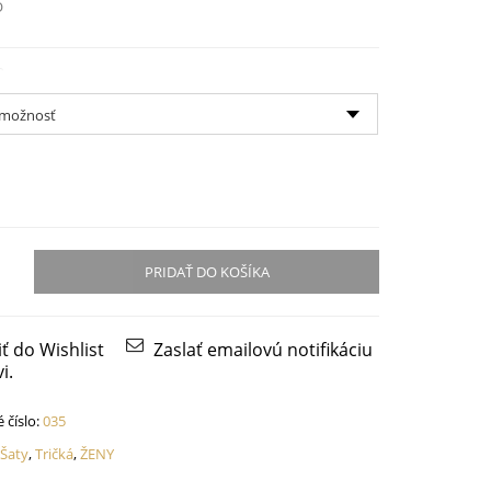
O
PRIDAŤ DO KOŠÍKA
iť do Wishlist
Zaslať emailovú notifikáciu
i.
 číslo:
035
:
Šaty
,
Tričká
,
ŽENY