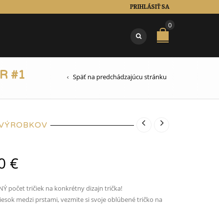
PRIHLÁSIŤ SA
0
R #1
Späť na predchádzajúcu stránku
 VÝROBKOV
00
€
 počet tričiek na konkrétny dizajn trička!
iesok medzi prstami, vezmite si svoje oblúbené tričko na