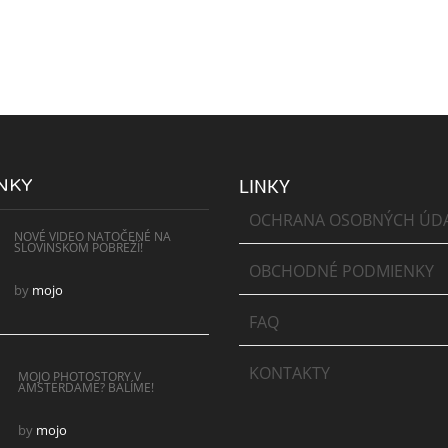
NKY
LINKY
OCHRANA OSOBNÝCH ÚD
NOVÉ VIDEO NATOČENÉ NA
SLOVINSKOM POBREŽÍ!
OBCHODNÉ PODMIENKY
by
mojo
FAQ
KONTAKTY
MOJO PHOTOSTORY V
AMSTERDAME? BALÍME!
by
mojo