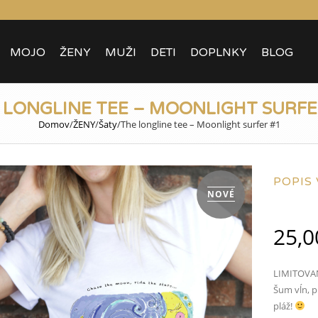
MOJO
ŽENY
MUŽI
DETI
DOPLNKY
BLOG
 LONGLINE TEE – MOONLIGHT SURFE
Domov
/
ŽENY
/
Šaty
/
The longline tee – Moonlight surfer #1
POPIS
NOVÉ
25,
LIMITOVANÝ
Šum vĺn, p
pláž!