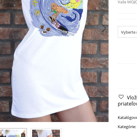
Vaše MOJ
Veľkosť:
Vlož
priateľov
Katalógové
Kategórie