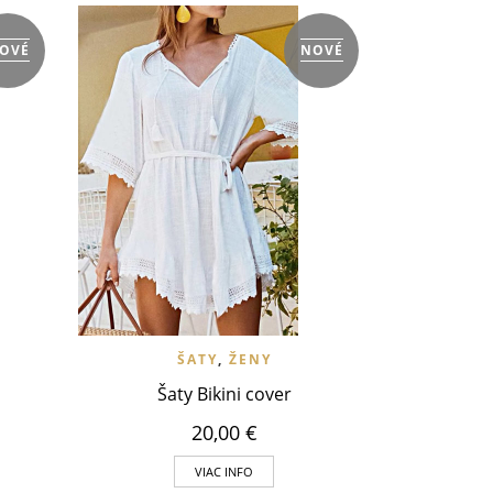
VLOŽIŤ DO W
T
OVÉ
NOVÉ
The s
 NÁHĽAD
VLOŽIŤ DO WISHLIST
RÝCHLY NÁHĽAD
ŠATY
,
ŽENY
Šaty Bikini cover
20,00
€
VIAC INFO