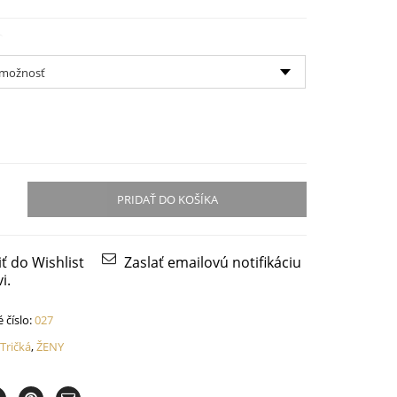
PRIDAŤ DO KOŠÍKA
iť do Wishlist
Zaslať emailovú notifikáciu
i.
 číslo:
027
:
Tričká
,
ŽENY