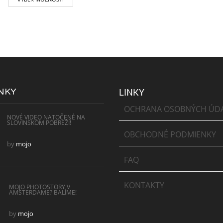
NKY
LINKY
OCHRANA OSOBNÝCH ÚD
NOVÉ VIDEO NATOČENÉ NA
SLOVINSKOM POBREŽÍ!
OBCHODNÉ PODMIENKY
by
mojo
FAQ
KONTAKTY
MOJO PHOTOSTORY V
AMSTERDAME? BALÍME!
by
mojo