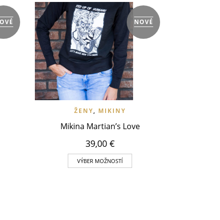
VLOŽIŤ DO W
Ž
OVÉ
NOVÉ
The stretch
VLOŽIŤ DO WISHLIST
RÝCHLY NÁHĽAD
ŽENY
,
MIKINY
Mikina Martian’s Love
39,00
€
 NÁHĽAD
VÝBER MOŽNOSTÍ