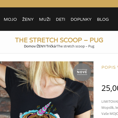
MOJO
ŽENY
MUŽI
DETI
DOPLNKY
BLOG
THE STRETCH SCOOP – PUG
Domov
/
ŽENY
/
Tričká
/
The stretch scoop – Pug
POPIS
NOVÉ
25,
LIMITOVANÝ
Mopslík, l
Vaše MOJ