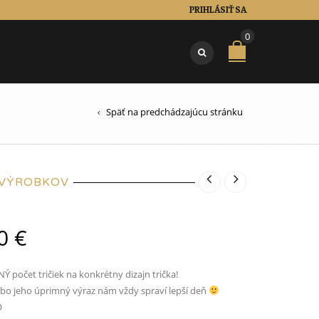
PRIHLÁSIŤ SA
0
Späť na predchádzajúcu stránku
 VÝROBKOV
00
€
 počet tričiek na konkrétny dizajn trička!
ebo jeho úprimný výraz nám vždy spraví lepší deň
O