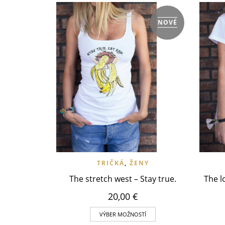
NOVÉ
VLOŽIŤ DO WISHLIST
RÝCHLY NÁHĽAD
VLOŽ
TRIČKÁ
,
ŽENY
The stretch west – Stay true.
The l
20,00
€
VÝBER MOŽNOSTÍ