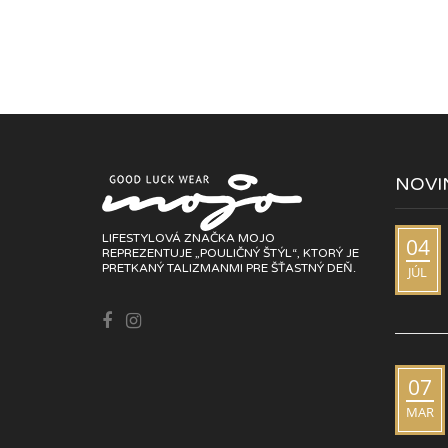
NOVI
LIFESTYLOVÁ ZNAČKA MOJO
04
REPREZENTUJE „POULIČNÝ ŠTÝL“, KTORÝ JE
PRETKANÝ TALIZMANMI PRE ŠŤASTNÝ DEŇ.
JÚL
07
MAR