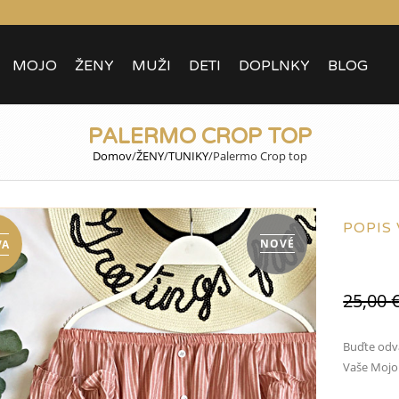
MOJO
ŽENY
MUŽI
DETI
DOPLNKY
BLOG
PALERMO CROP TOP
Domov
/
ŽENY
/
TUNIKY
/
Palermo Crop top
POPIS
NOVÉ
VA
25,00
Buďte odv
Vaše Mojo