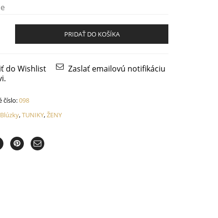
de
PRIDAŤ DO KOŠÍKA
iť do Wishlist
Zaslať emailovú notifikáciu
i.
 číslo:
098
:
Blúzky
,
TUNIKY
,
ŽENY