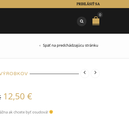
PRIHLÁSIŤ SA
0
Späť na predchádzajúcu stránku
 VÝROBKOV
12,50
€
€
ážna ak chcete byť osudová!