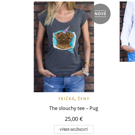
NOVÉ
VLOŽ
VLOŽIŤ DO WISHLIST
RÝCHLY NÁHĽAD
TRIČKÁ
,
ŽENY
The slouchy tee – Pug
25,00
€
VÝBER MOŽNOSTÍ