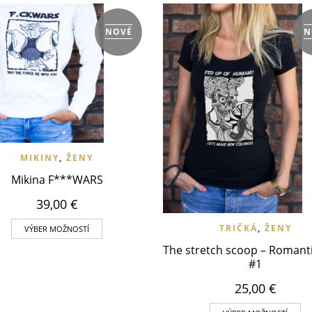
NOVÉ
N
IŤ DO WISHLIST
RÝCHLY NÁHĽAD
MIKINY
,
ŽENY
Mikina F***WARS
39,00
€
VLOŽIŤ DO WISHLIST
RÝCHLY
TRIČKÁ
,
ŽENY
VÝBER MOŽNOSTÍ
The stretch scoop – Romanti
#1
25,00
€