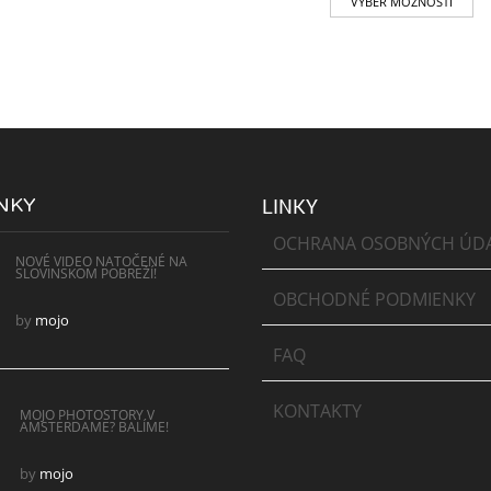
VÝBER MOŽNOSTÍ
NKY
LINKY
OCHRANA OSOBNÝCH ÚD
NOVÉ VIDEO NATOČENÉ NA
SLOVINSKOM POBREŽÍ!
OBCHODNÉ PODMIENKY
by
mojo
FAQ
KONTAKTY
MOJO PHOTOSTORY V
AMSTERDAME? BALÍME!
by
mojo