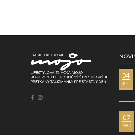
NOVI
LIFESTYLOVÁ ZNAČKA MOJO
04
REPREZENTUJE „POULIČNÝ ŠTÝL“, KTORÝ JE
PRETKANÝ TALIZMANMI PRE ŠŤASTNÝ DEŇ.
JÚL
07
MAR