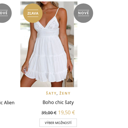
VLOŽIŤ DO W
T
OVÉ
NOVÉ
ZĽAVA
The stre
VLOŽIŤ DO WISHLIST
RÝCHLY NÁHĽAD
 NÁHĽAD
ŠATY
,
ŽENY
Boho chic šaty
c Alien
19,50
€
39,00
€
VÝBER MOŽNOSTÍ