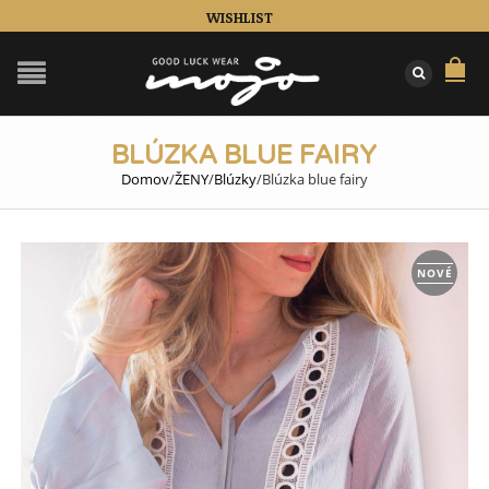
WISHLIST
BLÚZKA BLUE FAIRY
Domov
/
ŽENY
/
Blúzky
/
Blúzka blue fairy
NOVÉ