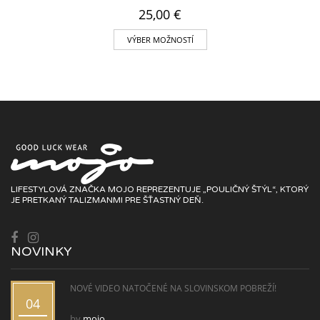
25,00
€
VÝBER MOŽNOSTÍ
LIFESTYLOVÁ ZNAČKA MOJO REPREZENTUJE „POULIČNÝ ŠTÝL“, KTORÝ
JE PRETKANÝ TALIZMANMI PRE ŠŤASTNÝ DEŇ.
NOVINKY
NOVÉ VIDEO NATOČENÉ NA SLOVINSKOM POBREŽÍ!
04
by
mojo