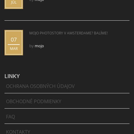
JÚL
MOJO PHOTOSTORY V AMSTERDAME? BALÍME!
07
by
mojo
MAR
LINKY
OCHRANA OSOBNÝCH ÚDAJOV
OBCHODNÉ PODMIENKY
FAQ
KONTAKTY