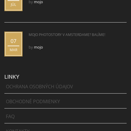
by
mojo
JÚL
MOJO PHOTOSTORY V AMSTERDAME? BALÍME!
07
by
mojo
MAR
LINKY
OCHRANA OSOBNÝCH ÚDAJOV
OBCHODNÉ PODMIENKY
FAQ