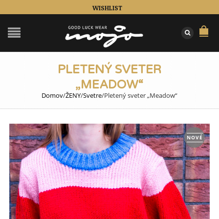
WISHLIST
PLETENÝ SVETER
„MEADOW“
Domov
/
ŽENY
/
Svetre
/
Pletený sveter „Meadow“
NOVÉ