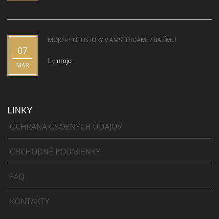
MOJO PHOTOSTORY V AMSTERDAME? BALÍME!
07
by
mojo
MAR
LINKY
OCHRANA OSOBNÝCH ÚDAJOV
OBCHODNÉ PODMIENKY
FAQ
KONTAKTY