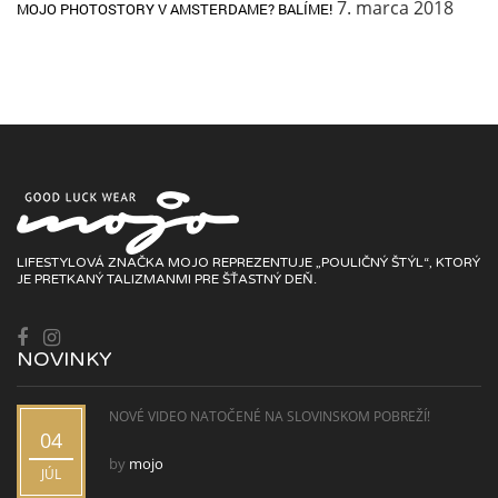
7. marca 2018
MOJO PHOTOSTORY V AMSTERDAME? BALÍME!
LIFESTYLOVÁ ZNAČKA MOJO REPREZENTUJE „POULIČNÝ ŠTÝL“, KTORÝ
JE PRETKANÝ TALIZMANMI PRE ŠŤASTNÝ DEŇ.
NOVINKY
NOVÉ VIDEO NATOČENÉ NA SLOVINSKOM POBREŽÍ!
04
by
mojo
JÚL