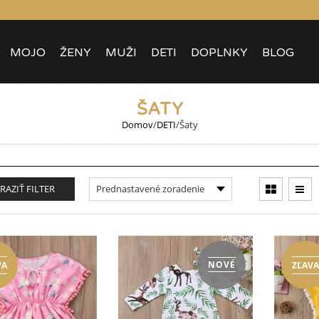
MOJO
ŽENY
MUŽI
DETI
DOPLNKY
BLOG
ŠATY
Domov
/
DETI
/
Šaty
RAZIŤ FILTER
NOVÉ
VA
ZĽAV