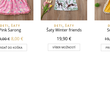
DETI
,
ŠATY
DETI
,
ŠATY
D
Pink Sarong
Šaty Winter friends
S
8,00
€
19,90
€
9,00
€
19
VÝBER MOŽNOSTÍ
RIDAŤ DO KOŠÍKA
PR