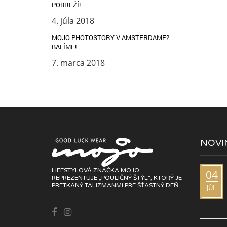
POBREŽÍ!
4. júla 2018
MOJO PHOTOSTORY V AMSTERDAME?
BALÍME!
7. marca 2018
NOVI
LIFESTYLOVÁ ZNAČKA MOJO
04
REPREZENTUJE „POULIČNÝ ŠTÝL“, KTORÝ JE
PRETKANÝ TALIZMANMI PRE ŠŤASTNÝ DEŇ.
JÚL