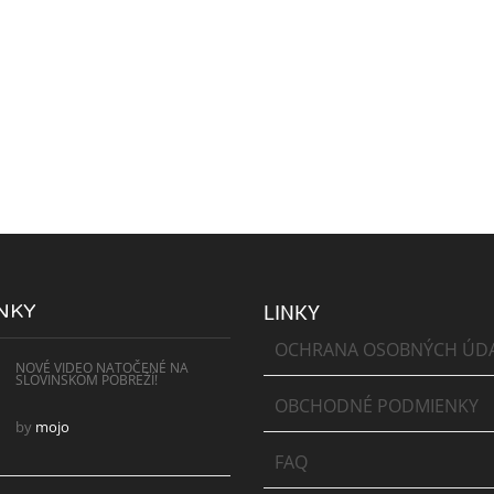
NKY
LINKY
OCHRANA OSOBNÝCH ÚD
NOVÉ VIDEO NATOČENÉ NA
SLOVINSKOM POBREŽÍ!
OBCHODNÉ PODMIENKY
by
mojo
FAQ