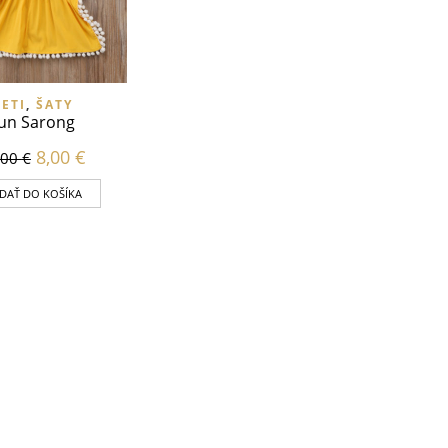
ETI
,
ŠATY
un Sarong
8,00
€
,00
€
IDAŤ DO KOŠÍKA