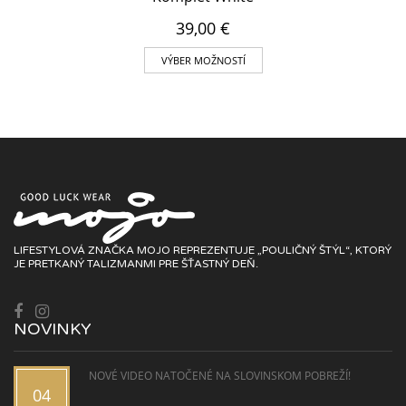
39,00
€
VÝBER MOŽNOSTÍ
LIFESTYLOVÁ ZNAČKA MOJO REPREZENTUJE „POULIČNÝ ŠTÝL“, KTORÝ
JE PRETKANÝ TALIZMANMI PRE ŠŤASTNÝ DEŇ.
NOVINKY
NOVÉ VIDEO NATOČENÉ NA SLOVINSKOM POBREŽÍ!
04