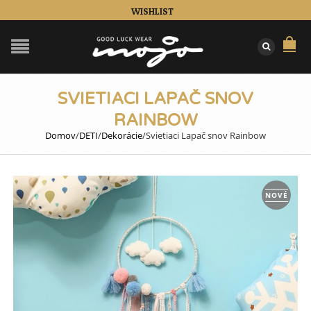
WISHLIST
SVIETIACI LAPAČ SNOV
RAINBOW
Domov
/
DETI
/
Dekorácie
/
Svietiaci Lapač snov Rainbow
NOVÉ