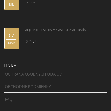
by
mojo
JÚL
MOJO PHOTOSTORY V AMSTERDAME? BALÍME!
07
by
mojo
MAR
LINKY
OCHRANA OSOBNÝCH ÚDAJOV
OBCHODNÉ PODMIENKY
FAQ