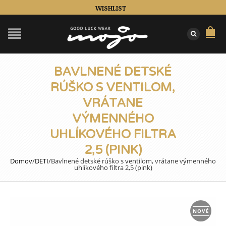
WISHLIST
BAVLNENÉ DETSKÉ
RÚŠKO S VENTILOM,
VRÁTANE
VÝMENNÉHO
UHLÍKOVÉHO FILTRA
2,5 (PINK)
Domov
/
DETI
/
Bavlnené detské rúško s ventilom, vrátane výmenného
uhlíkového filtra 2,5 (pink)
NOVÉ