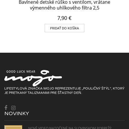
Bavlnené detské rúško s ventilom, vrátane
výmenného uhlíkového filtra 2,5
7,90
€
PRIDAŤ DO KOŠÍKA
LIFESTYLOVÁ ZNAČKA MOJO REPREZENTUJE „POULIČNÝ ŠTÝL“, KTORÝ
JE PRETKANÝ TALIZMANMI PRE ŠŤASTNÝ DEŇ.
NOVINKY
NOVÉ VIDEO NATOČENÉ NA SLOVINSKOM POBREŽÍ!