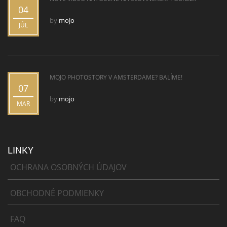
04
by
mojo
JÚL
MOJO PHOTOSTORY V AMSTERDAME? BALÍME!
07
by
mojo
MAR
LINKY
OCHRANA OSOBNÝCH ÚDAJOV
OBCHODNÉ PODMIENKY
FAQ