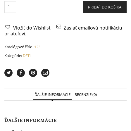
Bavlnené
detské
PRIDAŤ DO KOŠÍKA
rúško
s
ventilom,
vrátane
výmenného
Vložiť do Wishlist
Zaslať emailovú notifikáciu
uhlíkového
priateľovi.
filtra
2,5
(pink)
Katalógové číslo:
123
quantity
Kategórie:
DETI
ĎALŠIE INFORMÁCIE
RECENZIE (0)
ĎALŠIE INFORMÁCIE