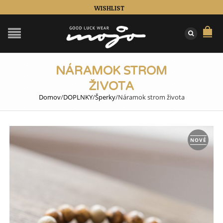
WISHLIST
NÁRAMOK STROM
ŽIVOTA
Domov
/
DOPLNKY
/
Šperky
/
Náramok strom života
NOVÉ