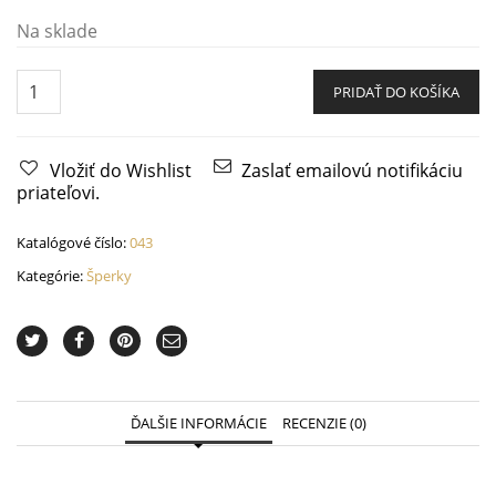
Na sklade
Náramok
strom
PRIDAŤ DO KOŠÍKA
života
quantity
Vložiť do Wishlist
Zaslať emailovú notifikáciu
priateľovi.
Katalógové číslo:
043
Kategórie:
Šperky
ĎALŠIE INFORMÁCIE
RECENZIE (0)