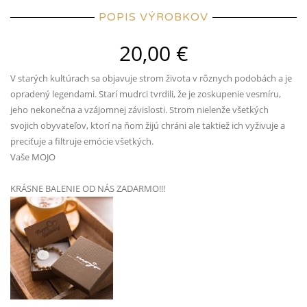
POPIS VÝROBKOV
20,00
€
V starých kultúrach sa objavuje strom života v rôznych podobách a je
opradený legendami. Starí mudrci tvrdili, že je zoskupenie vesmíru,
jeho nekonečna a vzájomnej závislosti. Strom nielenže všetkých
svojich obyvateľov, ktorí na ňom žijú chráni ale taktiež ich vyživuje a
preciťuje a filtruje emócie všetkých.
Vaše MOJO
KRÁSNE BALENIE OD NÁS ZADARMO!!!