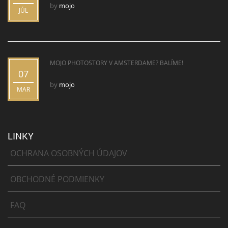
by
mojo
JÚL
MOJO PHOTOSTORY V AMSTERDAME? BALÍME!
07
by
mojo
MAR
LINKY
OCHRANA OSOBNÝCH ÚDAJOV
OBCHODNÉ PODMIENKY
FAQ