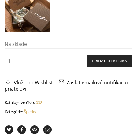
Na sklade
Náramok
lapač
PRIDAŤ DO KOŠÍKA
snov
z
kameňa
Amazonit
quantity
Vložiť do Wishlist
Zaslať emailovú notifikáciu
priateľovi.
Katalógové číslo:
038
Kategórie:
Šperky