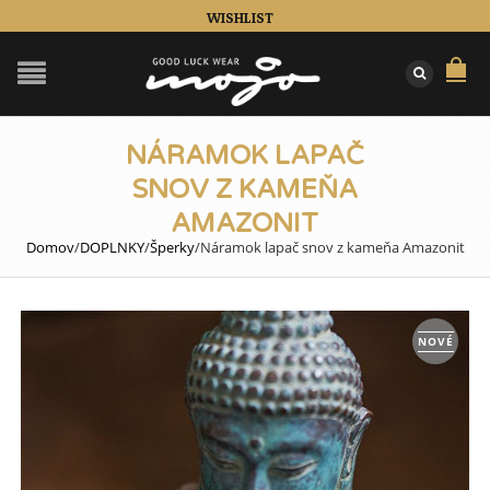
WISHLIST
NÁRAMOK LAPAČ
SNOV Z KAMEŇA
AMAZONIT
Domov
/
DOPLNKY
/
Šperky
/
Náramok lapač snov z kameňa Amazonit
NOVÉ