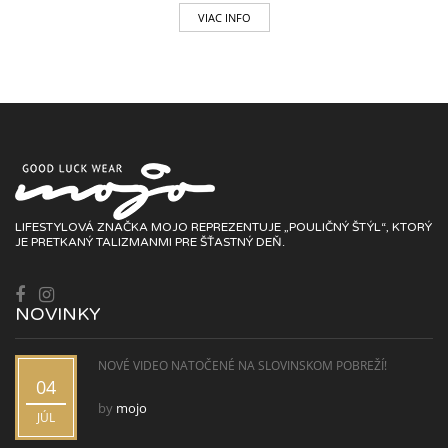
VIAC INFO
LIFESTYLOVÁ ZNAČKA MOJO REPREZENTUJE „POULIČNÝ ŠTÝL“, KTORÝ
JE PRETKANÝ TALIZMANMI PRE ŠŤASTNÝ DEŇ.
NOVINKY
NOVÉ VIDEO NATOČENÉ NA SLOVINSKOM POBREŽÍ!
04
by
mojo
JÚL