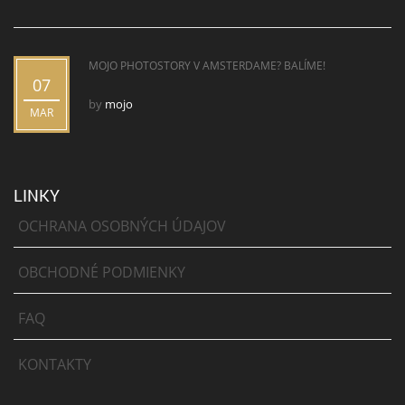
MOJO PHOTOSTORY V AMSTERDAME? BALÍME!
07
by
mojo
MAR
LINKY
OCHRANA OSOBNÝCH ÚDAJOV
OBCHODNÉ PODMIENKY
FAQ
KONTAKTY