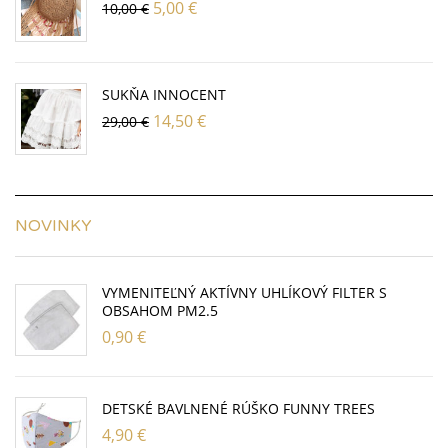
5,00
€
10,00
€
SUKŇA INNOCENT
14,50
€
29,00
€
NOVINKY
VYMENITEĽNÝ AKTÍVNY UHLÍKOVÝ FILTER S
OBSAHOM PM2.5
0,90
€
DETSKÉ BAVLNENÉ RÚŠKO FUNNY TREES
4,90
€