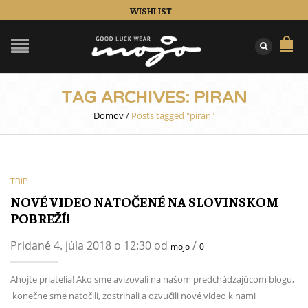
WISHLIST
TAG ARCHIVES: PIRAN
Domov
/
Posts tagged "piran"
TRIP
NOVÉ VIDEO NATOČENÉ NA SLOVINSKOM
POBREŽÍ!
Pridané 4. júla 2018 o 12:30 od
/
mojo
0
Ahojte priatelia! Ako sme avizovali na našom predchádzajúcom blogu,
konečne sme natočili, zostrihali a ozvučili nové video k nami