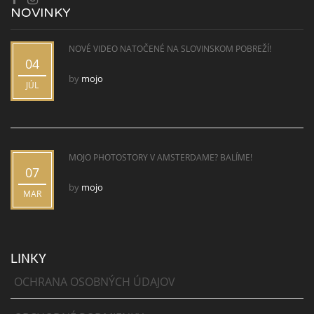
NOVINKY
NOVÉ VIDEO NATOČENÉ NA SLOVINSKOM POBREŽÍ!
04
by
mojo
JÚL
MOJO PHOTOSTORY V AMSTERDAME? BALÍME!
07
by
mojo
MAR
LINKY
OCHRANA OSOBNÝCH ÚDAJOV